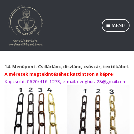
MENU
14. Menüpont. Csillárlánc, díszlánc, csőszár, textilkábel.
A méretek megtekintéséhez kattintson a képre
!
Kapcsolat: 0620/416-1273, e-mail: uvegbura28@gmail.com