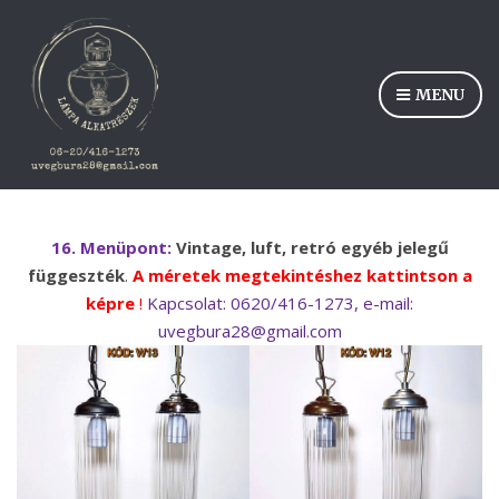
MENU
16. Menüpont:
Vintage, luft, retró egyéb jelegű
függeszték
.
A méretek megtekintéshez kattintson a
képre
!
Kapcsolat: 0620/416-1273, e-mail:
uvegbura28@gmail.com